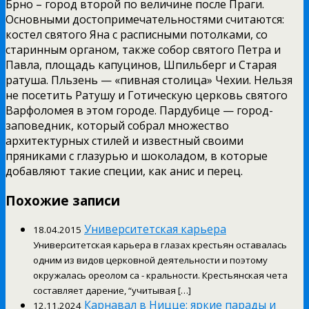
Брно – город второй по величине после Праги.
Основными достопримечательностями считаются:
костел святого Яна с расписными потолками, со
старинным органом, также собор святого Петра и
Павла, площадь капуцинов, Шпильберг и Старая
ратуша. Пльзень — «пивная столица» Чехии. Нельзя
не посетить Ратушу и Готическую церковь святого
Варфоломея в этом городе. Пардубице — город-
заповедник, который собрал множество
архитектурных стилей и известный своими
пряниками с глазурью и шоколадом, в которые
добавляют такие специи, как анис и перец.
Похожие записи
Университетская карьера
18.04.2015
Университетская карьера в глазах крестьян оставалась
одним из видов церковной деятельности и поэтому
окружалась ореолом са - кральности. Крестьянская чета
составляет дарение, “учитывая […]
Карнавал в Ницце: яркие парады и
12.11.2024