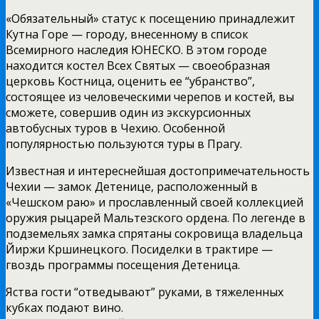
«Обязательный» статус к посещению принадлежит
Кутна Горе — городу, внесенному в список
Всемирного наследия ЮНЕСКО. В этом городе
находится костел Всех Святых — своеобразная
церковь Костница, оценить ее “убранство”,
состоящее из человеческими черепов и костей, вы
сможете, совершив один из экскурсионных
автобусных туров в Чехию. Особенной
популярностью пользуются туры в Прагу.
Известная и интереснейшая достопримечательность
Чехии — замок Детенице, расположенный в
«Чешском раю» и прославленный своей коллекцией
оружия рыцарей Мальтезского ордена. По легенде в
подземельях замка спрятаны сокровища владельца
Йиржи Кршинецкого. Посиделки в трактире —
гвоздь программы посещения Детеница.
Яства гости “отведывают” руками, в тяжеленных
кубках подают вино.