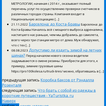
МЕТРОЛОГИИ, начиная с 2014 г., оказывает полный
перечень услуг по осуществлению проверки счетчиков в
различных городах страны. Компания входит в
Национальную ассоциацию […]
Барселона: до Коста-Бравы
21.11.2022
Барселона: до
Коста-Бравы Началось всё с мощного выброса адреналина,
настигшего нас раньше, чем мы добрались до самолета,
всего через три станции метро от дома. Муж обнаружил,
что с тех […]
Допустимо ли ездить зимой на летних
08.08.2023
шинах?
Перед началом нового сезона водители
задумываются о смене резины. Приобрести для этого, к
примеру, зимние грузовые шины
https://pro100kolesa.ru/truck-tires/ можно, обратившись в […]
предыдущая запись
Коробка баксов от Рэндалла
Розенталя
следующая запись
Что брать с собой из одежды в
короткие путешествия - YaTuristka. ru
Наверх