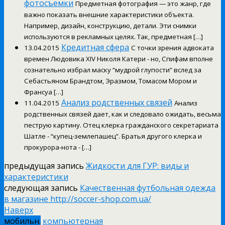
фотосъемки
Предметная фотография — это жанр, где
важно показать внешние характеристики объекта.
Например, дизайн, конструкцию, детали. Эти снимки
используются в рекламных целях. Так, предметная […]
Кредитная сфера
13.04.2015
С точки зрения адвоката
времен Людовика XIV Николя Катери - но, Спифам вполне
сознательно избрал маску “мудрой глупости” вслед за
Себастьяном Брандтом, Эразмом, Томасом Мором и
Франсуа […]
Анализ родственных связей
11.04.2015
Анализ
родственных связей дает, как и следовало ожидать, весьма
пеструю картину. Отец клерка гражданского секретариата
Шатле - “купец-землепашец”. Братья другого клерка и
прокурора-нота - […]
предыдущая запись
Жидкости для ГУР: виды и
характеристики
следующая запись
Качественная футбольная одежда
в магазине http://soccer-shop.com.ua/
Наверх
мобильн.
компьютерная