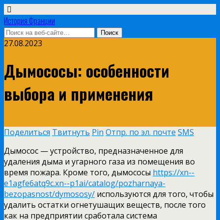
История Франции
27.08.2023
Дымососы: особенности
выбора и применения
Поделиться
Твитнуть
Pin
Отпр. по эл. почте
SMS
Дымосос — устройство, предназначенное для
удаления дыма и угарного газа из помещения во
время пожара. Кроме того, дымососы
https://xn--
e1agfe6atq9c.xn--p1ai/catalog/pozharnaya-
bezopasnost/dymososy/
используются для того, чтобы
удалить остатки огнетушащих веществ, после того
как на предприятии сработала система