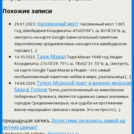
Похожие записи
Часовенный мост
29.01.2023
Часовенный мост 1365
год, Швейцария Координаты: 47o03'04"с. ш. 8o18'26"в. д.,
смотреть на карте Google Замечательный памятник
европейскому средневековью находится в швейцарском
городке […]
Тадж-Махал
14.10.2022
Тадж-Махал 1648 год, Индия
Координаты: 27o10'29. 75"с. ш. 78o02'31. 55"в. д., смотреть
на карте Google Тадж-Махал в Индии – это самый
необыкновенный памятник любви в мире, усыпальница […]
Тулон: Морской порт и военно-морская
14.04.2026
база в Тулоне
Тулон, расположенный на живописном
побережье Прованса, является одним из самых значимых
городов Средиземноморья, чья судьба на протяжении
веков неразрывно связана с морем. Это не просто […]
предыдущая запись
Допустимо ли ездить зимой на
летних шинах?
следующая запись
Неизвестные