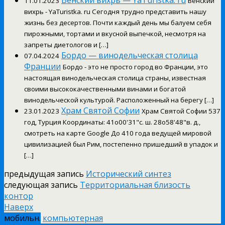
Венский вихрь — YaTuristka. ru
11.01.2023
Венский
вихрь - YaTuristka. ru Сегодня трудно представить нашу
жизнь без десертов. Почти каждый день мы балуем себя
пирожными, тортами и вкусной выпечкой, несмотря на
запреты диетологов и […]
Бордо — винодельческая столица
07.04.2024
Франции
Бордо - это не просто город во Франции, это
настоящая винодельческая столица страны, известная
своими высококачественными винами и богатой
винодельческой культурой. Расположенный на берегу […]
Храм Святой Софии
23.01.2023
Храм Святой Софии 537
год, Турция Координаты: 41o00'31"с. ш. 28o58'48"в. д.,
смотреть на карте Google До 410 года ведущей мировой
цивилизацией был Рим, постепенно пришедший в упадок и
[…]
предыдущая запись
Исторический синтез
следующая запись
Территориальная близость
контор
Наверх
мобильн.
компьютерная