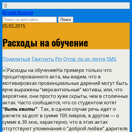
История Франции
05.05.2015
Расходы на обучение
Поделиться
Твитнуть
Pin
Отпр. по эл. почте
SMS
На примере только что
процитированного акта, мы видим, что в
мотивировках провинциальных дарений могут быть
ярче выражены “меркантильные” мотивы, или, что
вероятнее, они просто хуже скрыты, чем в столичных
актах. Часто сообщается, что со студентом хотят
“быть квиты”
. Так, в одном случае речь идет о
расчете за долг в сумме 100 ливров, в другом — о
сумме в 30 экю, характерно, что в этих актах
отсутствуют упоминания о “доброй любви” дарителя.