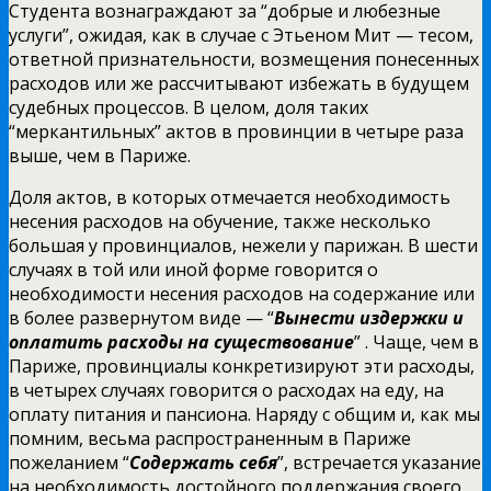
Студента вознаграждают за “добрые и любезные
услуги”, ожидая, как в случае с Этьеном Мит — тесом,
ответной признательности, возмещения понесенных
расходов или же рассчитывают избежать в будущем
судебных процессов. В целом, доля таких
“меркантильных” актов в провинции в четыре раза
выше, чем в Париже.
Доля актов, в которых отмечается необходимость
несения расходов на обучение, также несколько
большая у провинциалов, нежели у парижан. В шести
случаях в той или иной форме говорится о
необходимости несения расходов на содержание или
в более развернутом виде — “
Вынести издержки и
оплатить расходы на существование
” . Чаще, чем в
Париже, провинциалы конкретизируют эти расходы,
в четырех случаях говорится о расходах на еду, на
оплату питания и пансиона. Наряду с общим и, как мы
помним, весьма распространенным в Париже
пожеланием “
Содержать себя
”, встречается указание
на необходимость достойного поддержания своего