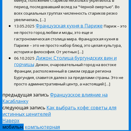
Минуа, положение стариков несколько укрепилось в
период, последовавший вслед за “Черной смертью”. Во
всех социальных группах численность стариков резко
увеличилась, […]
Французская кухня в Париже
13.05.2025
Париж – это
не просто город любви и моды, это еще и
гастрономическая столица мира. Французская кухня в
Париже – это не просто набор блюд, это целая культура,
история и философия. От уютных […]
Дижон: Столица бургундских вин и
06.10.2025
горчицы
Дижон, очаровательный город на востоке
Франции, расположенный в самом сердце региона
Бургундия, славится далеко за пределами страны. Это не
просто административный центр, а настоящий […]
предыдущая запись
Французское влияние на
Касабланку
следующая запись
Как выбрать кофе: советы для
истинных ценителей
Наверх
мобильн.
компьютерная