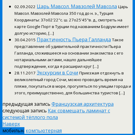
Царь Мавсол. Мавзолей Мавсола
02.09.2022
Царь
Мавсол. Мавзолей Мавсола 350 год до н. э., Турция
Координаты: 37o02'22"с. ш. 27o25'45"в. д., смотреть на
карте Google Порт в Турции под названием Бодрум имеет
долгую историю, […]
Практичность Пьера Галланда
30.04.2015
Такое
представление об удивительной практичности Пьера
Галланда, сложившееся на основании знакомства с его
нотариальными актами, нашло дальнейшее
подтверждение, когда я расширил круг […]
Экскурсии в Сочи
28.11.2017
Приезжая отдохнуть в
великолепный город Сочи, можно проводить время на
пляже, покупаться в море, прогуляться по улицам города и
этого, преимущественно, для большинства туристов […]
предыдущая запись
Французская архитектура
следующая запись
Как совмещать ламинат с
системой тёплого пола
Наверх
мобильн.
компьютерная