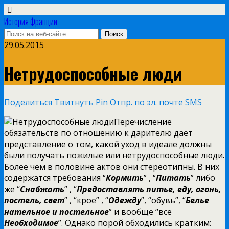
История Франции
29.05.2015
Нетрудоспособные люди
Поделиться
Твитнуть
Pin
Отпр. по эл. почте
SMS
Перечисление
обязательств по отношению к дарителю дает
представление о том, какой уход в идеале должны
были получать пожилые или нетрудоспособные люди.
Более чем в половине актов они стереотипны. В них
содержатся требования “
Кормить
” , “
Питать
” либо
же “
Снабжать
” , “
Предоставлять питье, еду, огонь,
постель, свет
” , “крое” , “
Одежду
”, “обувь”,
“
Белье
нательное и постельное
” и вообще “все
Необходимое
”. Однако порой обходились кратким: