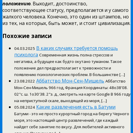
положению
. Выходит, достоинство,
соответствующее статусу, предполагается и у самого
жалкого человека. Конечно, это один из штампов, но
из тех, на которых, быть может, и стоит цивилизация.
Похожие записи
В каких случаях требуется помощь
04.03.2025
психолога
Современная жизнь полна стрессов и
негатива, а будущее как будто окутано туманом. Такое
положение дел предрасполагает к тревожности и
появлению психологических проблем. В большинстве […]
Аббатство Мон-Сен-Мишель
23.08.2022
Аббатство
Мон-Сен-Мишель 966 год, Франция Координаты: 48o38'08.
02"с. ш. 1o30'38. 2"з. д., смотреть на карте Google В 966 году
на неприступной скале, выходящей из моря, […]
Какие развлечения есть в Батуми
05.08.2024
Батуми - это не просто курортный город на берегу Черного
моря, это настоящий центр развлечений, где каждый
найдет себе занятие по вкусу. Для любителей активного