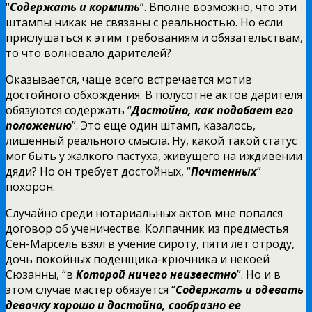
“
Содержать и кормить
”. Вполне возможно, что эти
штампы никак не связаны с реальностью. Но если
прислушаться к этим требованиям и обязательствам,
то что волновало дарителей?
Оказывается, чаще всего встречается мотив
достойного обхождения. В полусотне актов дарителя
обязуются содержать “
Достойно, как подобает его
положению
”. Это еще один штамп, казалось,
лишенный реального смысла. Ну, какой такой статус
мог быть у жалкого пастуха, живущего на иждивении
дяди? Но он требует достойных, “
Почтенных
”
похорон.
Случайно среди нотариальных актов мне попался
договор об ученичестве. Колпачник из предместья
Сен-Марсель взял в учение сироту, пяти лет отроду,
дочь покойных поденщика-крючника и некоей
Сюзанны, “в
Которой ничего неизвестно
”. Но и в
этом случае мастер обязуется “
Содержать и одевать
девочку хорошо и достойно, сообразно ее