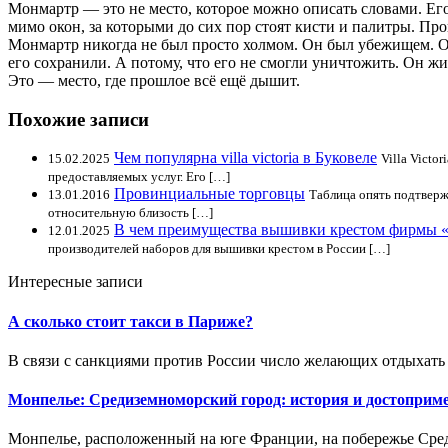
Монмартр — это не место, которое можно описать словами. Его
мимо окон, за которыми до сих пор стоят кисти и палитры. Про
Монмартр никогда не был просто холмом. Он был убежищем. Он 
его сохранили. А потому, что его не смогли уничтожить. Он жи
Это — место, где прошлое всё ещё дышит.
Похожие записи
Чем популярна villa victoria в Буковеле
15.02.2025
Villa Victo
предоставляемых услуг. Его […]
Провинциальные торговцы
13.01.2016
Таблица опять подтверж
относительную близость […]
В чем преимущества вышивки крестом фирмы 
12.01.2025
производителей наборов для вышивки крестом в России […]
Интересные записи
А сколько стоит такси в Париже?
В связи с санкциями против России число желающих отдыхать в
Монпелье: Средиземноморский город: история и достоприм
Монпелье, расположенный на юге Франции, на побережье Средиз