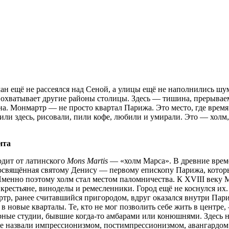
ман ещё не рассеялся над Сеной, а улицы ещё не наполнились шу
я охватывает другие районы столицы. Здесь — тишина, прерывае
кна. Монмартр — не просто квартал Парижа.
Это место, где врем
жили здесь, рисовали, пили кофе, любили и умирали. Это — холм
нта
одит от латинского
Mons Martis
— «холм Марса». В древние време
посвящённая святому Денису — первому епископу Парижа, который
Именно поэтому холм стал местом паломничества. К XVIII веку 
рестьяне, виноделы и ремесленники. Город ещё не коснулся их.
тр, ранее считавшийся пригородом, вдруг оказался внутри Пари
ь в новые кварталы. Те, кто не мог позволить себе жить в центр
рные студии, бывшие когда-то амбарами или конюшнями. Здесь н
озже назвали импрессионизмом, постимпрессионизмом, авангардом