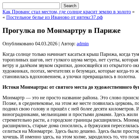
Как Прованс стал местом, где солнце красит землю в золото
»
«
Постельное белье из Иваново от ивтекс37.рф
Прогулка по Монмартру в Париже
Опубликовано
04.03.2026
|
Автор:
admin
Когда солнце только начинает касаться крыш Парижа, когда ту
торопливых шагов, нет гулкого шума метро, нет суеты, котора
ветру и далёким звуком скрипки, доносящейся из открытого о
художниках, поэтах, мечтателях и безумцах, которые когда-то 
становилась вдохновением, а улочки превращались в полотна.
Истоки Монмартра: от святого места до художественного бу
Монмартр — это не просто название района. Это слово происх
Позже, в средневековье, на этом же месте появилась церковь, 
поднял свою голову и прошёл с ней более десяти километров. 
виноградниками, мельницами и простыми домами. Здесь жили к
стремительно расти, а городские границы расширялись. Монмар
расширялись, старые дома сносились, а буржуазия переселялас
селиться на Монмартре. Здесь было дешево. Здесь были просто
хочешь. И именно здесь, на этом холме, зародилось то, что п