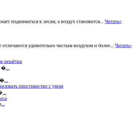
нает подниматься к лесам, а воздух становится...
Читать»
отличаются удивительно чистым воздухом и более...
Читать»
ые решётки
а �
...
е�
...
низовать пространство с умом
н�
...
еса
р
...