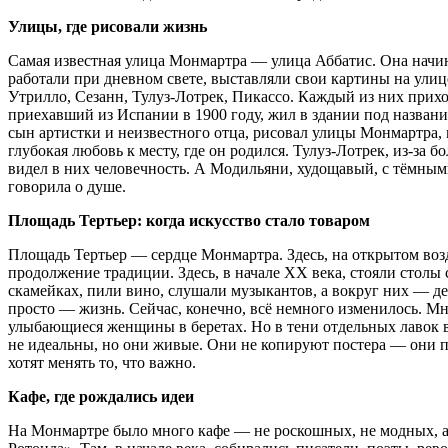
Улицы, где рисовали жизнь
Самая известная улица Монмартра — улица Аббатис. Она начина
работали при дневном свете, выставляли свои картины на улиц
Утрилло, Сезанн, Тулуз-Лотрек, Пикассо. Каждый из них приход
приехавший из Испании в 1900 году, жил в здании под названи
сын артистки и неизвестного отца, рисовал улицы Монмартра,
глубокая любовь к месту, где он родился. Тулуз-Лотрек, из-за
видел в них человечность. А Модильяни, худощавый, с тёмными
говорила о душе.
Площадь Тертьер: когда искусство стало товаром
Площадь Тертьер — сердце Монмартра. Здесь, на открытом воз
продолжение традиции. Здесь, в начале XX века, стояли столы 
скамейках, пили вино, слушали музыкантов, а вокруг них — д
просто — жизнь. Сейчас, конечно, всё немного изменилось. М
улыбающиеся женщины в беретах. Но в тени отдельных лавок в
не идеальны, но они живые. Они не копируют постера — они пер
хотят менять то, что важно.
Кафе, где рождались идеи
На Монмартре было много кафе — не роскошных, не модных, а 