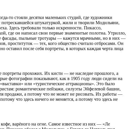
гда-то стояли десятки маленьких студий, где художники
х с потрескавшейся штукатуркой, жили и творили Модильяни,
еха. Здесь требовали только искренности. Пикассо,
ой, где он написал свои первые знаменитые полотна. Утрилло,
ые фасады, пыльные тротуары — кажутся мрачными, но в них —
нов, проституток — тех, кого общество считало отбросами. Он
но оставил после себя портреты, в которых каждая черта лица
ие портреты прохожих. Их кисти — не наследие прошлого, а
тарые фотографии показывают, как в 1905 году люди сидели на
о «выставки» или «туристические аттракционы». Это было
туристам: романтические пейзажи, силуэты Эйфелевой башни,
я продажи, а потому что не может не рисовать. Их работы —
отому что здесь ничего не меняется, а потому что здесь не
кофе, варёного на огне. Самое известное из них — «Ле