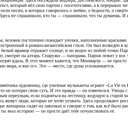
волюционеры. Здесь обсуждали Бодлера, Достоевского, Ницше. Зд
ист, который вёл свои партии с посетителями, а в перерывах чи
 пели песни, в которых говорилось о любви, о бедности, о смер
 Здесь не спрашивали, кто ты — спрашивали, что ты думаешь. И 
, человек постепенно покидает улочки, наполненные красками и
построенный в романо-византийском стиле. Он был возведён в к
о белый мрамор отражает солнце, и он виден из любой точки Па
чат, смотрят на алтарь. Снаружи — панорама. Париж лежит у но
мотрят вдаль. В этот момент кажется, что Монмартр — не просто х
ью мира, и вне его. Это — место, где душа успокаивается.
амятника художнику, где уличные музыканты играют «La Vie en 
то он потерял свою суть. И это правда — он изменился. Улицы с
ым переулкам, если подняться на лестницу, ведущую к старой в
сь живут люди, которые не хотят уезжать. Здесь продолжают рисо
рые женщины сидят на лавочках и говорят о том, как всё было р
ы ты знал историю — он просто даёт тебе почувствовать её.