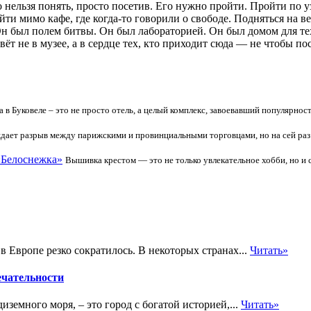
 нельзя понять, просто посетив. Его нужно пройти. Пройти по 
йти мимо кафе, где когда-то говорили о свободе. Подняться на в
был полем битвы. Он был лабораторией. Он был домом для тех, 
вёт не в музее, а в сердце тех, кто приходит сюда — не чтобы п
ria в Буковеле – это не просто отель, а целый комплекс, завоевавший популяр
дает разрыв между парижскими и провинциальными торговцами, но на сей раз
«Белоснежка»
Вышивка крестом — это не только увлекательное хобби, но и
 Европе резко сократилось. В некоторых странах...
Читать»
ечательности
емного моря, – это город с богатой историей,...
Читать»