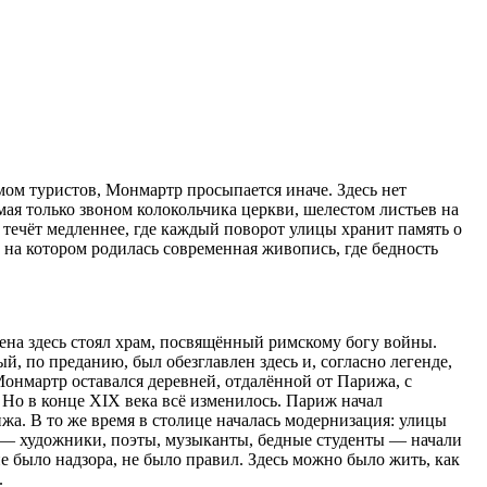
мом туристов, Монмартр просыпается иначе. Здесь нет
мая только звоном колокольчика церкви, шелестом листьев на
я течёт медленнее, где каждый поворот улицы хранит память о
, на котором родилась современная живопись, где бедность
на здесь стоял храм, посвящённый римскому богу войны.
, по преданию, был обезглавлен здесь и, согласно легенде,
Монмартр оставался деревней, отдалённой от Парижа, с
 Но в конце XIX века всё изменилось. Париж начал
жа. В то же время в столице началась модернизация: улицы
е, — художники, поэты, музыканты, бедные студенты — начали
е было надзора, не было правил. Здесь можно было жить, как
.