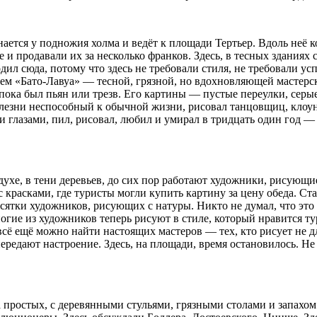
ется у подножия холма и ведёт к площади Тертьер. Вдоль неё ко
е и продавали их за несколько франков. Здесь, в тесных здания
ил сюда, потому что здесь не требовали стиля, не требовали усп
ем «Бато-Лавуа» — тесной, грязной, но вдохновляющей мастерск
 пока был пьян или трезв. Его картины — пустые переулки, сер
 болезни неспособный к обычной жизни, рисовал танцовщиц, клоу
 глазами, пил, рисовал, любил и умирал в тридцать один год — 
духе, в тени деревьев, до сих пор работают художники, рисующ
с красками, где туристы могли купить картину за цену обеда. С
есятки художников, рисующих с натуры. Никто не думал, что эт
ногие из художников теперь рисуют в стиле, который нравится 
сё ещё можно найти настоящих мастеров — тех, кто рисует не дл
едают настроение. Здесь, на площади, время остановилось. Не п
простых, с деревянными стульями, грязными столами и запахом 