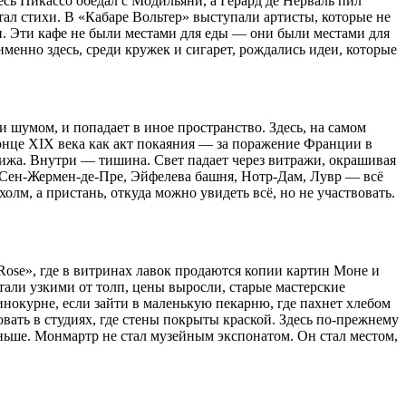
есь Пикассо обедал с Модильяни, а Герард де Нерваль пил
тал стихи. В «Кабаре Вольтер» выступали артисты, которые не
ти. Эти кафе не были местами для еды — они были местами для
именно здесь, среди кружек и сигарет, рождались идеи, которые
 шумом, и попадает в иное пространство. Здесь, на самом
онце XIX века как акт покаяния — за поражение Франции в
рижа. Внутри — тишина. Свет падает через витражи, окрашивая
г. Сен-Жермен-де-Пре, Эйфелева башня, Нотр-Дам, Лувр — всё
олм, а пристань, откуда можно увидеть всё, но не участвовать.
Rose», где в витринах лавок продаются копии картин Моне и
тали узкими от толп, цены выросли, старые мастерские
инокурне, если зайти в маленькую пекарню, где пахнет хлебом
вать в студиях, где стены покрыты краской. Здесь по-прежнему
аньше. Монмартр не стал музейным экспонатом. Он стал местом,