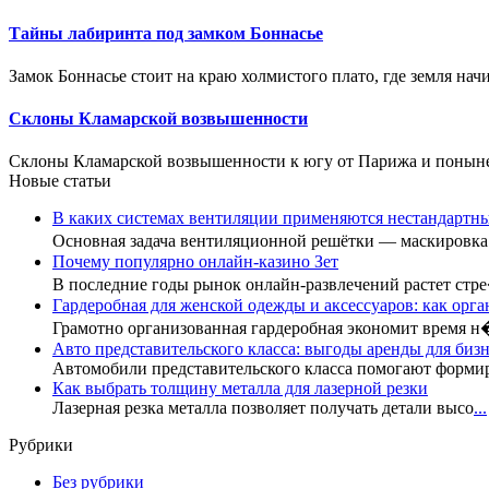
Тайны лабиринта под замком Боннасье
Замок Боннасье стоит на краю холмистого плато, где земля начи
Склоны Кламарской возвышенности
Склоны Кламарской возвышенности к югу от Парижа и поныне 
Новые статьи
В каких системах вентиляции применяются нестандартн
Основная задача вентиляционной решётки — маскировк
Почему популярно онлайн-казино Зет
В последние годы рынок онлайн-развлечений растет стр
Гардеробная для женской одежды и аксессуаров: как орга
Грамотно организованная гардеробная экономит время 
Авто представительского класса: выгоды аренды для бизн
Автомобили представительского класса помогают форми
Как выбрать толщину металла для лазерной резки
Лазерная резка металла позволяет получать детали высо
...
Рубрики
Без рубрики