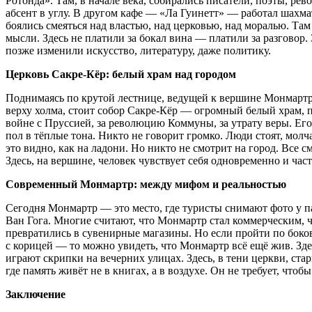
Ротонда». Там, в начале века, собирались писатели, поэты, ре
абсент в углу. В другом кафе — «Ла Гуинетт» — работал шахмат
боялись смеяться над властью, над церковью, над моралью. Там
мысли. Здесь не платили за бокал вина — платили за разговор.
позже изменили искусство, литературу, даже политику.
Церковь Сакре-Кёр: белый храм над городом
Поднимаясь по крутой лестнице, ведущей к вершине Монмартра
верху холма, стоит собор Сакре-Кёр — огромный белый храм, 
войне с Пруссией, за революцию Коммуны, за утрату веры. Ег
пол в тёплые тона. Никто не говорит громко. Люди стоят, мол
это видно, как на ладони. Но никто не смотрит на город. Все с
Здесь, на вершине, человек чувствует себя одновременно и част
Современный Монмартр: между мифом и реальностью
Сегодня Монмартр — это место, где туристы снимают фото у п
Ван Гога. Многие считают, что Монмартр стал коммерческим, ч
превратились в сувенирные магазины. Но если пройти по боков
с корицей — то можно увидеть, что Монмартр всё ещё жив. Зде
играют скрипки на вечерних улицах. Здесь, в тени церкви, ста
где память живёт не в книгах, а в воздухе. Он не требует, чтоб
Заключение