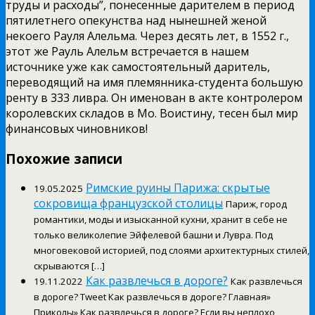
труды и расходы”, понесенные дарителем в период
пятилетнего опекунства над нынешней женой
некоего Рауля Алельма. Через десять лет, в 1552 г.,
этот же Рауль Алельм встречается в нашем
источнике уже как самостоятельный даритель,
переводящий на имя племянника-студента большую
ренту в 333 ливра. Он именован в акте контролером
королевских складов в Мо. Воистину, тесен был мир
финансовых чиновников!
Похожие записи
Римские руины Парижа: скрытые
19.05.2025
сокровища французской столицы
Париж, город
романтики, моды и изысканной кухни, хранит в себе не
только великолепие Эйфелевой башни и Лувра. Под
многовековой историей, под слоями архитектурных стилей,
скрываются […]
Как развлечься в дороге?
19.11.2022
Как развлечься
в дороге? Tweet Как развлечься в дороге? Главная»
Приколы» Как развлечься в дороге? Если вы неплохо