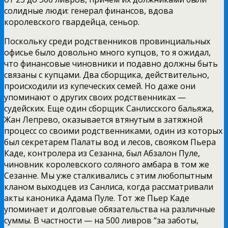
солидные люди: генерал финансов, вдова
королевского гвардейца, сеньор.
Поскольку среди родственников провинциальных
офисье было довольно много купцов, то я ожидал,
что финансовые чиновники и подавно должны быть
связаны с купцами. Два сборщика, действительно,
происходили из купеческих семей. Но даже они
упоминают о других своих родственниках —
судейских. Еще один сборщик Санлисского бальяжа,
Жан Лепрево, оказывается втянутым в затяжной
процесс со своими родственниками, один из которых
был секретарем Палаты вод и лесов, свояком Пьера
Каде, контролера из Сезанна, был Абзалон Пуле,
чиновник королевского соляного амбара в том же
Сезанне. Мы уже сталкивались с этим любопытным
кланом выходцев из Санлиса, когда рассматривали
акты каноника Адама Пуле. Тот же Пьер Каде
упоминает и долговые обязательства на различные
суммы. В частности — на 500 ливров “за заботы,