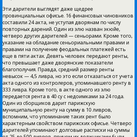
Эти дарители выглядят даже щедрее
провинциальных офисье. 16 финансовых чиновников
составили 24 акта, не уступая дворянам
по числу
повторных дарений. Один из элю назван экюйе,
четверо других дарителей — сеньорами. Кроме того,
указание на обладание сеньориальными правами и
правами на получение феодальных платежей есть
еще в пяти актах. Девять человек передают ренты,
что превышает даже дворянские показатели
благополучия. Правда, средний размер ренты
невысок — 4,5 ливра, но это если отказаться от учета
акта одного из контролеров, упоминавшего ренту в
333 ливра. Кроме того, в акте одного из элю
передается рента в 40 су с недоимками за 24 года.
Один из сборщиков дарит парижскую
муниципальную ренту на сумму в 10 ливров,
вспомним, что упоминание таких рент было
характерным свойством парижских офисье. Четверо
дарителей упоминают долговые расписки на суммы
от 25 до 500 ливров, причем их должниками были