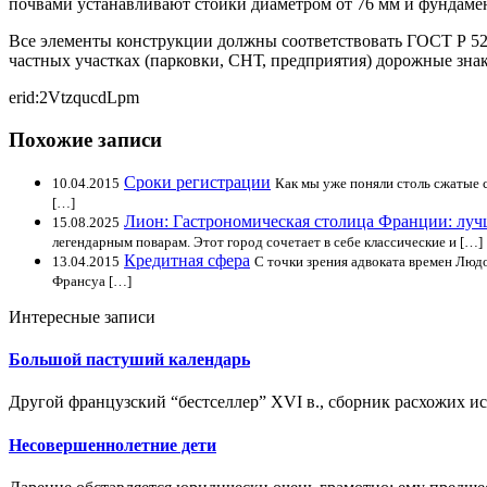
почвами устанавливают стойки диаметром от 76 мм и фундаме
Все элементы конструкции должны соответствовать ГОСТ Р 522
частных участках (парковки, СНТ, предприятия) дорожные зна
erid:2VtzqucdLpm
Похожие записи
Сроки регистрации
10.04.2015
Как мы уже поняли столь сжатые ср
[…]
Лион: Гастрономическая столица Франции: луч
15.08.2025
легендарным поварам. Этот город сочетает в себе классические и […]
Кредитная сфера
13.04.2015
С точки зрения адвоката времен Люд
Франсуа […]
Интересные записи
Большой пастуший календарь
Другой французский “бестселлер” XVI в., сборник расхожих и
Несовершеннолетние дети