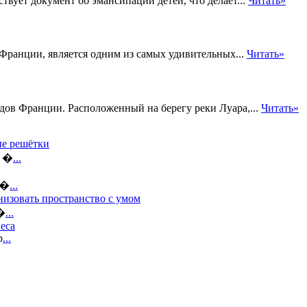
твует документ об эмансипации детей, что делает...
Читать»
Франции, является одним из самых удивительных...
Читать»
дов Франции. Расположенный на берегу реки Луара,...
Читать»
ые решётки
а �
...
е�
...
низовать пространство с умом
н�
...
еса
р
...