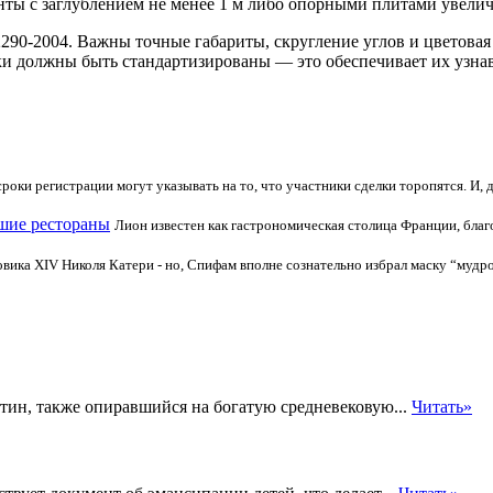
нты с заглублением не менее 1 м либо опорными плитами увели
90-2004. Важны точные габариты, скругление углов и цветовая 
ки должны быть стандартизированы — это обеспечивает их узна
оки регистрации могут указывать на то, что участники сделки торопятся. И, де
шие рестораны
Лион известен как гастрономическая столица Франции, бл
овика XIV Николя Катери - но, Спифам вполне сознательно избрал маску “мудр
стин, также опиравшийся на богатую средневековую...
Читать»