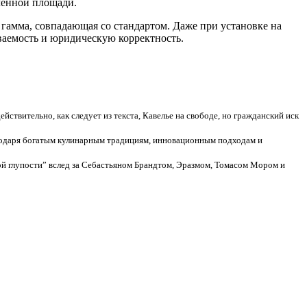
ченной площади.
гамма, совпадающая со стандартом. Даже при установке на
ваемость и юридическую корректность.
йствительно, как следует из текста, Кавелье на свободе, но гражданский иск
агодаря богатым кулинарным традициям, инновационным подходам и
ой глупости” вслед за Себастьяном Брандтом, Эразмом, Томасом Мором и