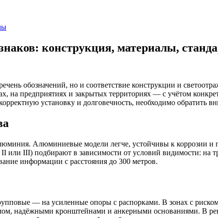
мы
знаков: конструкция, материалы, станд
речень обозначений, но и соответствие конструкции и светоотр
ах, на предприятиях и закрытых территориях — с учётом конкр
корректную установку и долговечность, необходимо обратить вн
ва
люминия. Алюминиевые модели легче, устойчивы к коррозии и п
II или III) подбирают в зависимости от условий видимости: на 
вание информации с расстояния до 300 метров.
рупповые — на усиленные опоры с распорками. В зонах с риско
ом, надёжными кронштейнами и анкерными основаниями. В рег