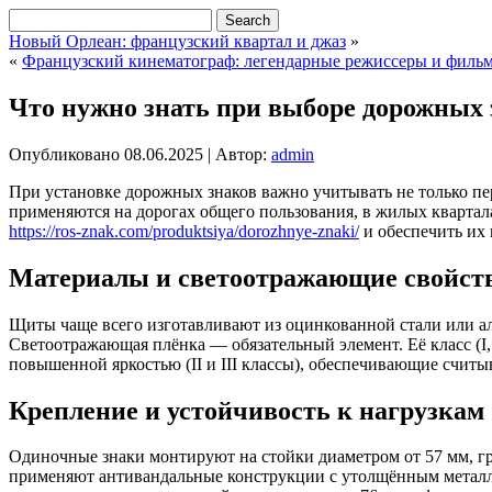
Новый Орлеан: французский квартал и джаз
»
«
Французский кинематограф: легендарные режиссеры и филь
Что нужно знать при выборе дорожных 
Опубликовано
08.06.2025
|
Автор:
admin
При установке дорожных знаков важно учитывать не только пе
применяются на дорогах общего пользования, в жилых квартал
https://ros-znak.com/produktsiya/dorozhnye-znaki/
и обеспечить их 
Материалы и светоотражающие свойст
Щиты чаще всего изготавливают из оцинкованной стали или а
Светоотражающая плёнка — обязательный элемент. Её класс (I, 
повышенной яркостью (II и III классы), обеспечивающие считы
Крепление и устойчивость к нагрузкам
Одиночные знаки монтируют на стойки диаметром от 57 мм, г
применяют антивандальные конструкции с утолщённым металл