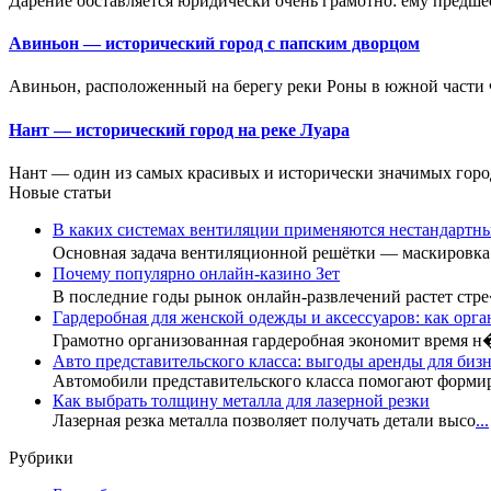
Дарение обставляется юридически очень грамотно: ему предшес
Авиньон — исторический город с папским дворцом
Авиньон, расположенный на берегу реки Роны в южной части 
Нант — исторический город на реке Луара
Нант — один из самых красивых и исторически значимых горо
Новые статьи
В каких системах вентиляции применяются нестандартн
Основная задача вентиляционной решётки — маскировк
Почему популярно онлайн-казино Зет
В последние годы рынок онлайн-развлечений растет стр
Гардеробная для женской одежды и аксессуаров: как орга
Грамотно организованная гардеробная экономит время 
Авто представительского класса: выгоды аренды для бизн
Автомобили представительского класса помогают форми
Как выбрать толщину металла для лазерной резки
Лазерная резка металла позволяет получать детали высо
...
Рубрики