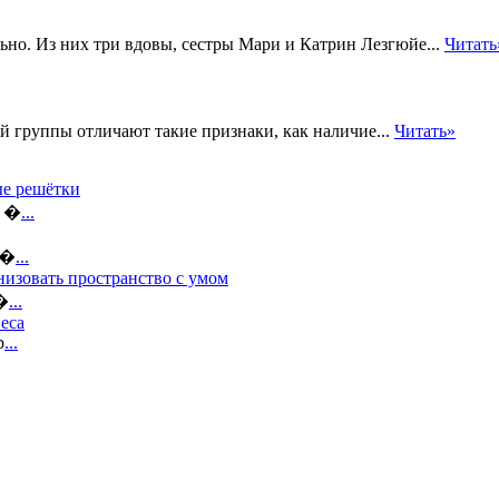
но. Из них три вдовы, сестры Мари и Катрин Лезгюйе...
Читать
й группы отличают такие признаки, как наличие...
Читать»
ые решётки
а �
...
е�
...
низовать пространство с умом
н�
...
еса
р
...