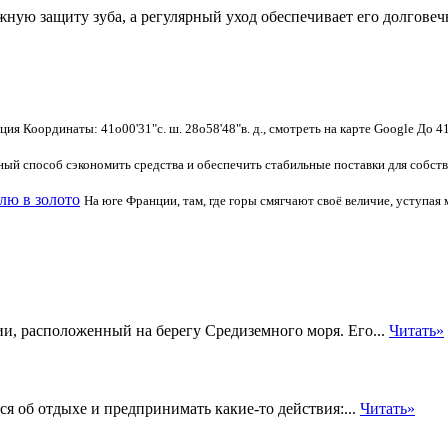
ную защиту зуба, а регулярный уход обеспечивает его долговеч
ция Координаты: 41o00'31"с. ш. 28o58'48"в. д., смотреть на карте Google До
й способ сэкономить средства и обеспечить стабильные поставки для собствен
млю в золото
На юге Франции, там, где горы смягчают своё величие, уступая 
и, расположенный на берегу Средиземного моря. Его...
Читать»
я об отдыхе и предпринимать какие-то действия:...
Читать»