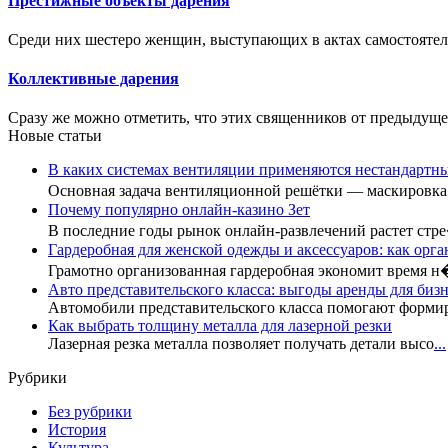
Престижные объекты дарения
Среди них шестеро женщин, выступающих в актах самостоятель
Коллективные дарения
Сразу же можно отметить, что этих священников от предыдуще
Новые статьи
В каких системах вентиляции применяются нестандартн
Основная задача вентиляционной решётки — маскировк
Почему популярно онлайн-казино Зет
В последние годы рынок онлайн-развлечений растет стр
Гардеробная для женской одежды и аксессуаров: как орга
Грамотно организованная гардеробная экономит время 
Авто представительского класса: выгоды аренды для бизн
Автомобили представительского класса помогают форми
Как выбрать толщину металла для лазерной резки
Лазерная резка металла позволяет получать детали высо
...
Рубрики
Без рубрики
История
Культура