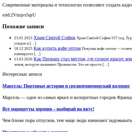
Современные материалы и технологии позволяют создать надеж
erid:2Vtzqvs5qrU
Похожие записи
Храм Святой Софии
23.01.2023
Храм Святой Софии 537 год, Тур
упадок и […]
Как купить кофе оптом
18.12.2025
Покупка кофе оптом — отличны
планируете […]
Как Прованс стал местом, где солнце красит зе
13.03.2026
земля, которую называют Провансом. Это не просто […]
Интересные записи
Марсель: Портовые истории и средиземноморский колорит
Марсель — один из самых ярких и колоритных городов Франци
Все маршруты хороши – выбирай на вкус!
Чем ближе пора отпусков, тем чаще люди начинают задумыватьс