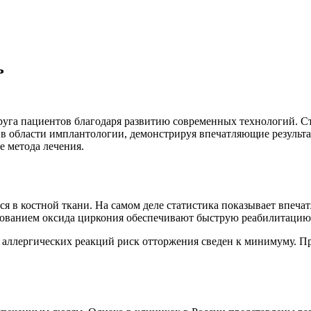
»
ь
круга пациентов благодаря развитию современных технологий. 
 в области имплантологии, демонстрируя впечатляющие результ
 метода лечения.
я в костной ткани. На самом деле статистика показывает впеча
зованием оксида циркония обеспечивают быструю реабилитацию
 аллергических реакций риск отторжения сведен к минимуму. П