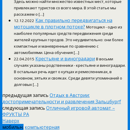
Здесь можно найти множество известных мест, которые
привлекают туристов со всего мира. В этой статье мы
расскажем о […]
Как правильно передвигаться на
12.12.2022
мотоцикле в плотном потоке?
Мотоцикл - одно из
наиболее популярных средств передвижения среди
жителей крупных городов. Это неудивительно: они более
компактные и маневренные по сравнению с
автомобилями. Цена обучения […]
Крестьяне и виноградари
22.04.2015
В восьми
случаях указаны родственники - крестьяне и виноградари.
В остальных речь идет о купцах и ремесленниках, в
основном, зятьях и свояках. Среди девяти упоминаний о
долговых […]
предыдущая запись
Отдых в Австрии:
достопримечательности и развлечения Зальцбургf
следующая запись
Отличный игровой автомат –
ФРУКТЫ РА
Наверх
мобильн.
компьютерная