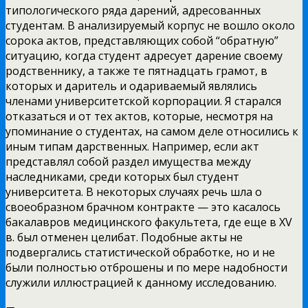
типологического ряда дарений, адресованных
студентам. В анализируемый корпус не вошло около
сорока актов, представляющих собой “обратную”
ситуацию, когда студент адресует дарение своему
родственнику, а также те пятнадцать грамот, в
которых и даритель и одариваемый являлись
членами университетской корпорации. Я старался
отказаться и от тех актов, которые, несмотря на
упоминание о студентах, на самом деле относились к
иным типам дарственных. Например, если акт
представлял собой раздел имущества между
наследниками, среди которых был студент
университета. В некоторых случаях речь шла о
своеобразном брачном контракте — это касалось
бакалавров медицинского факультета, где еще в XV
в. был отменен целибат. Подобные акты не
подвергались статистической обработке, но и не
были полностью отброшены и по мере надобности
служили иллюстрацией к данному исследованию.