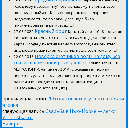
10.06.2015
Вернемся к нашему
“среднему парижанину”, составившему, наконец, свой
нотариальный акт. Коль скоро речь шла о дарении
недвижимости, то по закону его надо было
“инсинуировать” в регистрах […]
Красный форт
27.08.2022
Красный форт 1648 год, Индия
Координаты: 28o29'31"с. ш. 77o14'25"в. д., смотреть на
карте Google Династия Великих Моголов, знаменитых
индийских правителей, оставила после себя немало […]
Поверка счетчиков воды на дому без
22.08.2016
снятия в компании poveryaem.ru
Компания ЦЕНТР
МЕТРОЛОГИИ, начиная с 2014 г., оказывает полный
перечень услуг по осуществлению проверки счетчиков в
различных городах страны. Компания входит в
Национальную ассоциацию […]
предыдущая запись
10 советов как улучшить навыки
чтения
следующая запись
Свадьба в Нью-Йорке — легко! |
YaTuristka. ru
Наверх