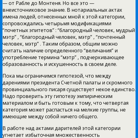
— от Рабле до Монтеня. Но все это —
внеисточниковое знание. В нотариальных актах
имена людей, отнесенных мной к этой категории,
сопровождались четырьмя модификациями
“почетных эпитетов” : “благородный человек, мудрый
мэтр” , “благородный человек, мэтр” , “почтенный
человек, мэтр” . Таким образом, общим можно
считать наличие определенного “величания” и
употребление термина “мэтр” , подчеркивающее
образованность и искушенность в своем деле.
Пока мы ограничимся гипотезой, что между
дарениями президента Счетной палаты и скромного
провинциального писаря существует некое единство.
Надо проверить эту гипотезу эмпирическим
материалом и быть готовым к тому, что четвертая
категория может распасться на мелкие группы, не
имеющие между собой ничего общего.
В работе над актами дарителей этой категории
угнетает избыточная множественность