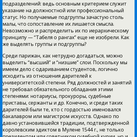
подразделений: ведь основным критерием служит
указание на должностной или профессиональный
статус. Но получаемые подгруппы зачастую столь
малы, что сопоставление их лишается смысла.
Невозможно и распределить их по иерархическому
принципу — “Табеля о рангах” еще не изобрели. Как
же выделять группы и подгруппы?
Среди парижан, как нетрудно догадаться, можно
выделить “высший” и “низшие” слои. Поскольку мы
имеем дело с одариванием студентов, логично
исходить из отношения дарителей к
университетской степени. Ряд должностей и занятий
не требовал обязательного обладания этими
степенями: нотариусы, прокуроры, судебные
приставы, сержанты и др. Конечно, и среди таких
дарителей были те, кто с гордостью именовался
бакалавром или магистром искусств. Однако по
давно установившейся традиции, подтвержденной
королевским эдиктом в Мулене 1544 г., не только
президентом или советником судебной курии, но и