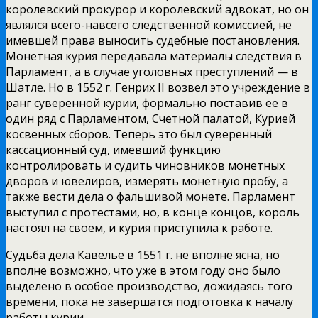
королевский прокурор и королевский адвокат, но он
являлся всего-навсего следственной комиссией, не
имевшей права выносить судебные постановления.
Монетная курия передавала материалы следствия в
Парламент, а в случае уголовных преступлений — в
Шатле. Но в 1552 г. Генрих II возвел это учреждение в
ранг суверенной курии, формально поставив ее в
один ряд с Парламентом, Счетной палатой, Курией
косвенных сборов. Теперь это был суверенный
кассационный суд, имевший функцию
контролировать и судить чиновников монетных
дворов и ювелиров, измерять монетную пробу, а
также вести дела о фальшивой монете. Парламент
выступил с протестами, но, в конце концов, король
настоял на своем, и курия приступила к работе.
Судьба дела Кавелье в 1551 г. не вполне ясна, но
вполне возможно, что уже в этом году оно было
выделено в особое производство, дожидаясь того
времени, пока не завершатся подготовка к началу
работы курии.