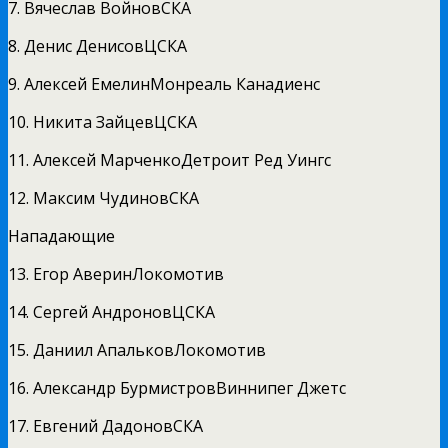
7. Вячеслав ВойновСКА
8. Денис ДенисовЦСКА
9. Алексей ЕмелинМонреаль Канадиенс
10. Никита ЗайцевЦСКА
11. Алексей МарченкоДетроит Ред Уингс
12. Максим ЧудиновСКА
Нападающие
13. Егор АверинЛокомотив
14. Сергей АндроновЦСКА
15. Даниил АпальковЛокомотив
16. Александр БурмистровВиннипег Джетс
17. Евгений ДадоновСКА