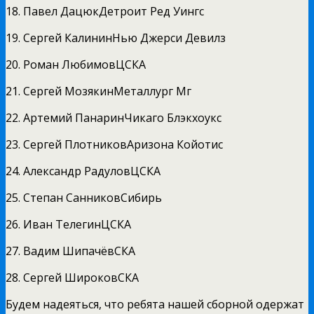
18. Павел ДацюкДетроит Ред Уингс
19. Сергей КалининНью Джерси Девилз
20. Роман ЛюбимовЦСКА
21. Сергей МозякинМеталлург Мг
22. Артемий ПанаринЧикаго Блэкхоукс
23. Сергей ПлотниковАризона Койотис
24. Александр РадуловЦСКА
25. Степан СанниковСибирь
26. Иван ТелегинЦСКА
27. Вадим ШипачёвСКА
28. Сергей ШироковСКА
Будем надеяться, что ребята нашей сборной одержат