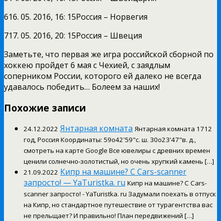
616. 05. 2016, 16: 15Россия – Норвегия
717. 05. 2016, 20: 15Россия – Швеция
Заметьте, что первая же игра российской сборной по
хоккею пройдет 6 мая с Чехией, с заядлым
соперником России, которого ей далеко не всегда
удавалось победить… Болеем за наших!
Похожие записи
Янтарная комната
24.12.2022
Янтарная комната 1712
год, Россия Координаты: 59o42'59"с. ш. 30o23'47"в. д.,
смотреть на карте Google Все ювелиры с древних времен
ценили солнечно-золотистый, но очень хрупкий камень […]
Кипр на машине? С Cars-scanner
21.09.2022
запросто! — YaTuristka. ru
Кипр на машине? С Cars-
scanner запросто! - YaTuristka. ru Задумали поехать в отпуск
на Кипр, но стандартное путешествие от турагентства вас
не прельщает? И правильно! План передвижений […]