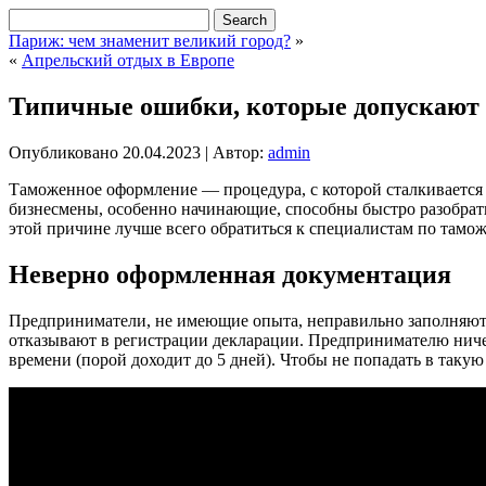
Париж: чем знаменит великий город?
»
«
Апрельский отдых в Европе
Типичные ошибки, которые допускают
Опубликовано
20.04.2023
|
Автор:
admin
Таможенное оформление — процедура, с которой сталкивается п
бизнесмены, особенно начинающие, способны быстро разобратьс
этой причине лучше всего обратиться к специалистам по та
Неверно оформленная документация
Предприниматели, не имеющие опыта, неправильно заполняют д
отказывают в регистрации декларации. Предпринимателю ничего
времени (порой доходит до 5 дней). Чтобы не попадать в так