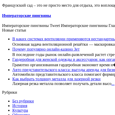
Французский сад – это не просто место для отдыха, это вопло
Императорские пингвины
Императорские пингвины Tweet Императорские пингвины Глав
Новые статьи
В каких системах вентиляции применяются нестандартн
Основная задача вентиляционной решётки — маскировк
Почему популярно онлайн-казино Зет
В последние годы рынок онлайн-развлечений растет стр
Гардеробная для женской одежды и аксессуаров: как орга
Грамотно организованная гардеробная экономит время 
Авто представительского класса: выгоды аренды для бизн
Автомобили представительского класса помогают форми
Как выбрать толщину металла для лазерной резки
Лазерная резка металла позволяет получать детали высо
...
Рубрики
Без рубрики
История
Культура
Общество