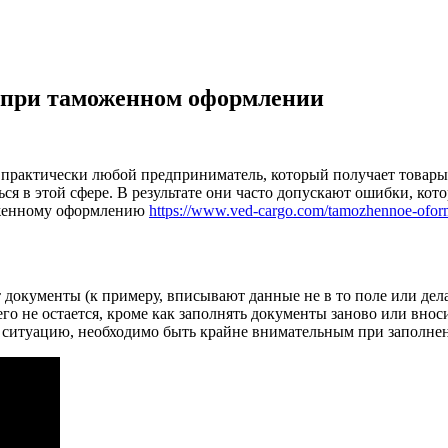
 при таможенном оформлении
рактически любой предприниматель, который получает товары из
я в этой сфере. В результате они часто допускают ошибки, кот
моженному оформлению
https://www.ved-cargo.com/tamozhennoe-ofor
окументы (к примеру, вписывают данные не в то поле или дела
 не остается, кроме как заполнять документы заново или вноси
ую ситуацию, необходимо быть крайне внимательным при заполн