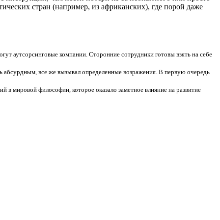
ических стран (например, из африканских), где порой даже
гут аутсорсинговые компании. Сторонние сотрудники готовы взять на себе
рь абсурдным, все же вызывал определенные возражения. В первую очередь
й в мировой философии, которое оказало заметное влияние на развитие