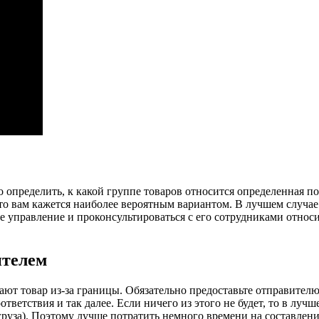
определить, к какой группе товаров относится определенная по
что вам кажется наиболее вероятным вариантом. В лучшем случае
ое управление и проконсультироваться с его сотрудниками относ
ителем
ают товар из-за границы. Обязательно предоставьте отправите
етствия и так далее. Если ничего из этого не будет, то в лучш
 груза). Поэтому лучше потратить немного времени на составлен