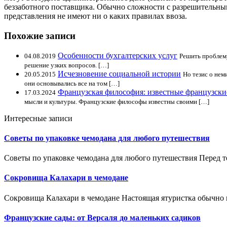
беззаботного поставщика. Обычно сложности с разрешительным
представления не имеют ни о каких правилах ввоза.
Похожие записи
Особенности бухгалтерских услуг
04.08.2019
Решить проблему
решение узких вопросов. […]
Исчезновение социальной истории
20.05.2015
Но тезис о нем
они основывались все на том […]
Французская философия: известные французск
17.03.2024
мысли и культуры. Французские философы известны своими […]
Интересные записи
Советы по упаковке чемодана для любого путешествия
Советы по упаковке чемодана для любого путешествия Перед тем
Сокровища Калахари в чемодане
Сокровища Калахари в чемодане Настоящая ятуристка обычно 
Французские сады: от Версаля до маленьких садиков