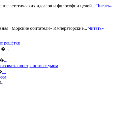
щение эстетических идеалов и философии целой...
Читать»
ная» Морские обитатели» Императорские...
Читать»
ые решётки
а �
...
е�
...
низовать пространство с умом
н�
...
еса
р
...