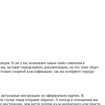
зиция. Если у вас возникают какие-либо сомнения в
 вас заставят переделывать документацию, на что тоже уйдет
ительно спорной классификации: так вы потеряете гораздо
лю актуальные инструкции по оформлению партии. В
ем случае товар отправят обратно. А иногда в отношении вас
ие инструкции, чем нести потери из-за неопытного или просто