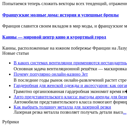
Попытаемся теперь сложить векторы всех тенденций, отраженны
Французские модные дома: история и успешные бренды
Франция славится своим вкладом в мир моды, и французские м
Канны — мировой центр кино и курортный город
Канны, расположенные на южном побережье Франции на Лазурн
Новые статьи
В каких системах вентиляции применяются нестандартн
Основная задача вентиляционной решётки — маскировк
Почему популярно онлайн-казино Зет
В последние годы рынок онлайн-развлечений растет стр
Гардеробная для женской одежды и аксессуаров: как орга
Грамотно организованная гардеробная экономит время 
Авто представительского класса: выгоды аренды для бизн
Автомобили представительского класса помогают форми
Как выбрать толщину металла для лазерной резки
Лазерная резка металла позволяет получать детали высо
...
Рубрики