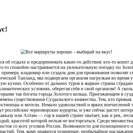
ус!
 об отдыхе и предпринимать какие-то действия: кто-то копит де
то-то спокойно настраивается на увлекательную поездку по Золо
к примеру, владимир или суздаль дом для проживания позволят 
тический Таиланд, мы подвергаем организм нагрузкам во время у
ую кухню. Особенно от дальних туров в жаркие страны страдают
лиматических условиях, оберегая себя и свой организм! А скол
торыми так богаты города Золотого кольца. Приезжающим в суз
времена существования Суздальского княжества. Тем, кто привык
стиницы и мотели. Немало удовольствий и ярких впечатлений т
т российские черноморские курорты, и уже сейчас растет инте
вказу или Алтаю — гор в нашей стране хватает, как и рек, лесо
дой, красотой которой нельзя не восторгаться. Среди множест
истов со всех уголков России. Возможности для полноценного о
астий. Тем, кому нравится уединение, необычайное наслаждение