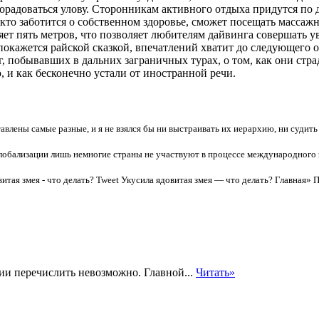
порадоваться улову. Сторонникам активного отдыха придутся по
кто заботится о собственном здоровье, сможет посещать массажн
авляет пять метров, что позволяет любителям дайвинга совершат
кажется райской сказкой, впечатлений хватит до следующего отп
 побывавших в дальних заграничных турах, о том, как они страд
и как бесконечно устали от иностранной речи.
авлены самые разные, и я не взялся бы ни выстраивать их иерархию, ни судить
глобализации лишь немногие страны не участвуют в процессе международного 
итая змея - что делать? Tweet Укусила ядовитая змея — что делать? Главная» 
и перечислить невозможно. Главной...
Читать»