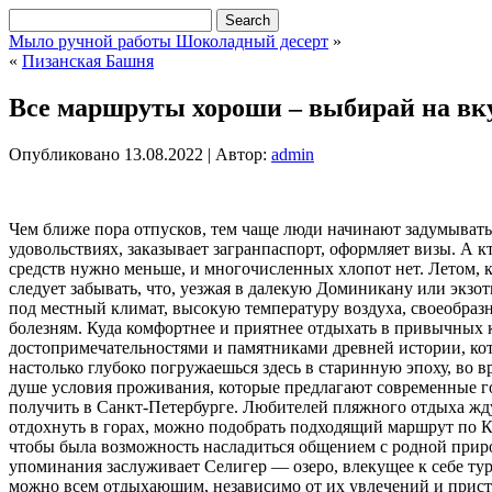
Мыло ручной работы Шоколадный десерт
»
«
Пизанская Башня
Все маршруты хороши – выбирай на вк
Опубликовано
13.08.2022
|
Автор:
admin
Чем ближе пора отпусков,
тем чаще люди начинают задумываться
удовольствиях, заказывает загранпаспорт, оформляет визы. А к
средств нужно меньше, и многочисленных хлопот нет. Летом, 
следует забывать, что, уезжая в далекую Доминикану или экзо
под местный климат, высокую температуру воздуха, своеобразн
болезням. Куда комфортнее и приятнее отдыхать в привычных к
достопримечательностями и памятниками древней истории, ко
настолько глубоко погружаешься здесь в старинную эпоху, во 
душе условия проживания, которые предлагают современные го
получить в Санкт-Петербурге. Любителей пляжного отдыха жду
отдохнуть в горах, можно подобрать подходящий маршрут по Ка
чтобы была возможность насладиться общением с родной приро
упоминания заслуживает Селигер — озеро, влекущее к себе тур
можно всем отдыхающим, независимо от их увлечений и пристр