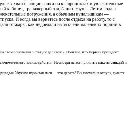
 душе захватывающие гонки на квадроциклах и увлекательные
ый кабинет, тренажерный зал, бани и сауны. Летом вода в
ь увлекательные погружения, а обычным купальщикам —
уска. И когда вы вернетесь после отдыха на работу, то с
али от жары, как недоедали из-за очень маленьких порций в
 на этом основании о статусе дарителей. Понятно, что Первый президент
экономического взаимодействия. Несмотря на все принятые пакеты санкций и
Природа» Укусила ядовитая змея — что делать? Вы поехали в отпуск, гуляете