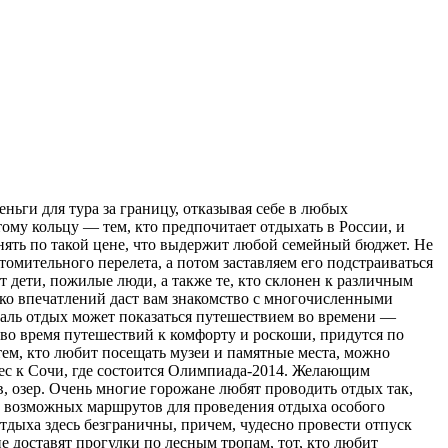
ньги для тура за границу, отказывая себе в любых
тому кольцу — тем, кто предпочитает отдыхать в России, и
снять по такой цене, что выдержит любой семейный бюджет. Не
томительного перелета, а потом заставляем его подстраиваться
 дети, пожилые люди, а также те, кто склонен к различным
ько впечатлений даст вам знакомство с многочисленными
даль отдых может показаться путешествием во времени —
 во время путешествий к комфорту и роскоши, придутся по
ем, кто любит посещать музеи и памятные места, можно
рес к Сочи, где состоится Олимпиада-2014. Желающим
в, озер. Очень многие горожане любят проводить отдых так,
ва возможных маршрутов для проведения отдыха особого
тдыха здесь безграничны, причем, чудесно провести отпуск
 доставят прогулки по лесным тропам, тот, кто любит