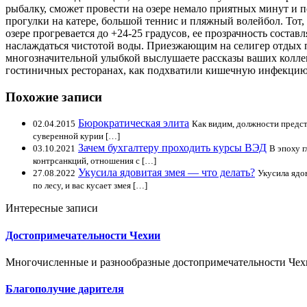
рыбалку, сможет провести на озере немало приятных минут и 
прогулки на катере, большой теннис и пляжный волейбол. Тот, 
озере прогревается до +24-25 градусов, ее прозрачность сост
наслаждаться чистотой воды. Приезжающим на селигер отдых по
многозначительной улыбкой выслушаете рассказы ваших коллег,
гостиничных ресторанах, как подхватили кишечную инфекцию, 
Похожие записи
Бюрократическая элита
02.04.2015
Как видим, должности предст
суверенной курии […]
Зачем бухгалтеру проходить курсы ВЭД
03.10.2021
В эпоху 
контрсанкций, отношения с […]
Укусила ядовитая змея — что делать?
27.08.2022
Укусила ядов
по лесу, и вас кусает змея […]
Интересные записи
Достопримечательности Чехии
Многочисленные и разнообразные достопримечательности Чехи
Благополучие дарителя