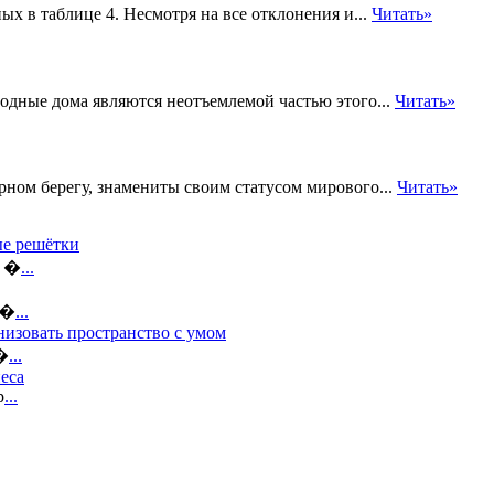
х в таблице 4. Несмотря на все отклонения и...
Читать»
одные дома являются неотъемлемой частью этого...
Читать»
ом берегу, знамениты своим статусом мирового...
Читать»
ые решётки
а �
...
е�
...
низовать пространство с умом
н�
...
еса
р
...