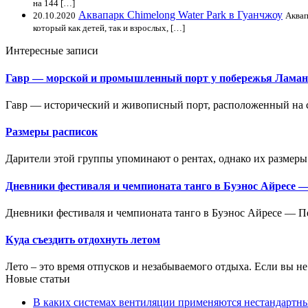
на 144 […]
Аквапарк Chimelong Water Park в Гуанчжоу
20.10.2020
Аквап
который как детей, так и взрослых, […]
Интересные записи
Гавр — морской и промышленный порт у побережья Лама
Гавр — исторический и живописный порт, расположенный на с
Размеры расписок
Дарители этой группы упоминают о рентах, однако их размеры 
Дневники фестиваля и чемпионата танго в Буэнос Айресе
Дневники фестиваля и чемпионата танго в Буэнос Айресе — П
Куда съездить отдохнуть летом
Лето – это время отпусков и незабываемого отдыха. Если вы не х
Новые статьи
В каких системах вентиляции применяются нестандартн