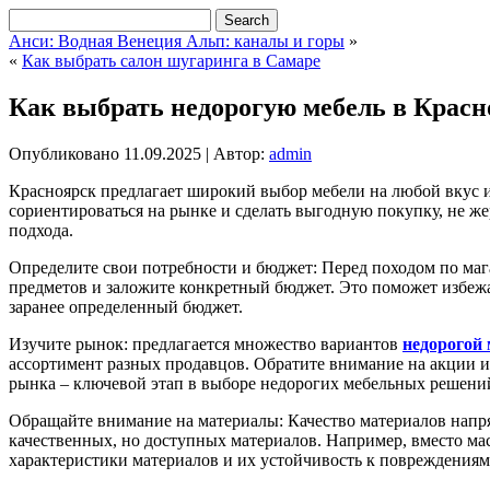
Анси: Водная Венеция Альп: каналы и горы
»
«
Как выбрать салон шугаринга в Самаре
Как выбрать недорогую мебель в Красн
Опубликовано
11.09.2025
|
Автор:
admin
Красноярск предлагает широкий выбор мебели на любой вкус и
сориентироваться на рынке и сделать выгодную покупку, не же
подхода.
Определите свои потребности и бюджет: Перед походом по мага
предметов и заложите конкретный бюджет. Это поможет избеж
заранее определенный бюджет.
Изучите рынок: предлагается множество вариантов
недорогой 
ассортимент разных продавцов. Обратите внимание на акции и
рынка – ключевой этап в выборе недорогих мебельных решений
Обращайте внимание на материалы: Качество материалов напрям
качественных, но доступных материалов. Например, вместо м
характеристики материалов и их устойчивость к повреждениям