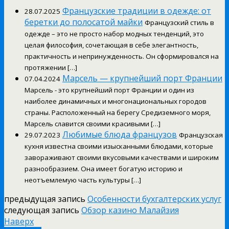
Французские традиции в одежде: от
28.07.2025
беретки до полосатой майки
Французский стиль в
одежде – это не просто набор модных тенденций, это
целая философия, сочетающая в себе элегантность,
практичность и непринужденность. Он сформировался на
протяжении […]
Марсель — крупнейший порт Франции
07.04.2024
Марсель - это крупнейший порт Франции и один из
наиболее динамичных и многонациональных городов
страны. Расположенный на берегу Средиземного моря,
Марсель славится своими красивыми […]
Любимые блюда французов
29.07.2023
Французская
кухня известна своими изысканными блюдами, которые
завораживают своими вкусовыми качествами и широким
разнообразием. Она имеет богатую историю и
неотъемлемую часть культуры […]
предыдущая запись
Особенности бухгалтерских услуг
следующая запись
Обзор казино Малайзия
Наверх