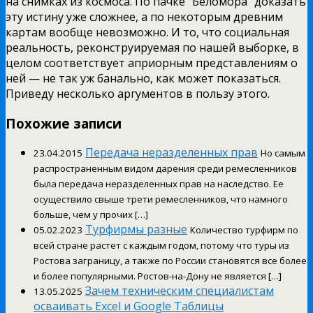
на снимках из космоса. По пачке “Беломора” доказать
эту истину уже сложнее, а по некоторым древним
картам вообще невозможно. И то, что социальная
реальность, реконструируемая по нашей выборке, в
целом соответствует априорным представлениям о
ней — не так уж банально, как может показаться.
Приведу несколько аргументов в пользу этого.
Похожие записи
Передача неразделенных прав
23.04.2015
Но самым
распространенным видом дарения среди ремесленников
была передача неразделенных прав на наследство. Ее
осуществило свыше трети ремесленников, что намного
больше, чем у прочих […]
Турфирмы разные
05.02.2023
Количество турфирм по
всей стране растет с каждым годом, потому что туры из
Ростова заграницу, а также по России становятся все более
и более популярными. Ростов-на-Дону не является […]
Зачем техническим специалистам
13.05.2025
осваивать Excel и Google Таблицы