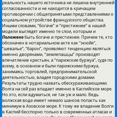
реальность нашего источника не лишена внутренней
согласованности и не находится в кричащем
противоречии с общепринятыми представлениями о
социальном устройстве французского общества.
Иными словами, “богаче” и “престижнее” в нашей
модели выглядят именно те слои, которым и
Положено
быть богаче и престижнее. Причем те, кто
обозначен в нотариальном акте как “экюйе”,
“шевалье”, “барон”, проявляют тенденцию являться
именно дворянами, “землепашцы” производят
впечатление крестьян, а “парижские буржуа”, судя по
всему, в основном и были парижскими буржуа,
занимаясь торговлей, предпринимательской
деятельностью, владея городскими домами.
Результаты трудно назвать обескураживающими.
Волга на сей раз впадает именно в Каспийское море.
Но это, если вдуматься, не так уж и мало. Ведь
волжская вода имеет немало шансов попасть как
минимум в Азовское море. К тому же впадение Волги
в Каспий бесспорно только в современных атласах и