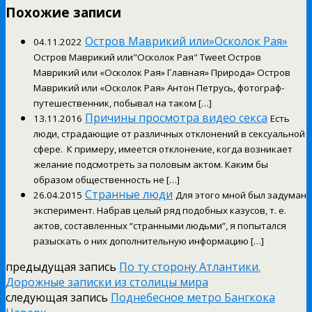
Похожие записи
Остров Маврикий или»Осколок Рая»
04.11.2022
Остров Маврикий или"Осколок Рая" Tweet Остров
Маврикий или «Осколок Рая» Главная» Природа» Остров
Маврикий или «Осколок Рая» Антон Петрусь, фотограф-
путешественник, побывал на таком […]
Причины просмотра видео секса
13.11.2016
Есть
люди, страдающие от различных отклонений в сексуальной
сфере. К примеру, имеется отклонение, когда возникает
желание подсмотреть за половым актом. Каким бы
образом общественность не […]
Странные люди
26.04.2015
Для этого мной был задуман
эксперимент. Набрав целый ряд подобных казусов, т. е.
актов, составленных “странными людьми”, я попытался
разыскать о них дополнительную информацию […]
предыдущая запись
По ту сторону Атлантики.
Дорожные записки из столицы мира
следующая запись
Поднебесное метро Бангкока