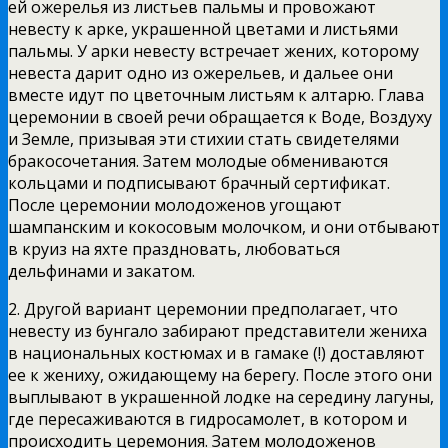
ей ожерелья из листьев пальмы и провожают
невесту к арке, украшенной цветами и листьями
пальмы. У арки невесту встречает жених, которому
невеста дарит одно из ожерельев, и дальее они
вместе идут по цветочным листьям к алтарю. Глава
церемонии в своей речи обращается к Воде, Воздуху
и Земле, призывая эти стихии стать свидетелями
бракосочетания. Затем молодые обмениваются
кольцами и подписывают брачный сертификат.
После церемонии молодоженов угощают
шампанским и кокосовым молочком, и они отбывают
в круиз на яхте праздновать, любоваться
дельфинами и закатом.
2. Другой вариант церемонии предполагает, что
невесту из бунгало забирают представители жениха
в национальных костюмах и в гамаке (!) доставляют
ее к жениху, ожидающему на берегу. После этого они
выплывают в украшенной лодке на середину лагуны,
где пересаживаются в гидросамолет, в котором и
происходить церемония. Затем молодоженов